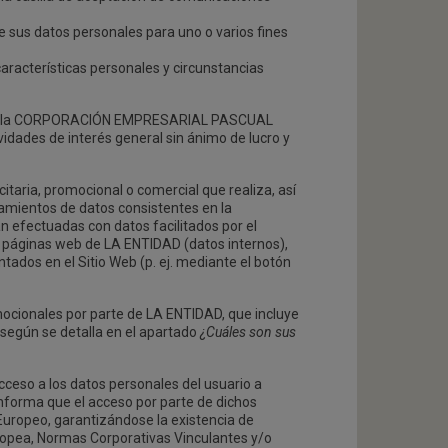
de sus datos personales para uno o varios fines
características personales y circunstancias
as de la CORPORACIÓN EMPRESARIAL PASCUAL
vidades de interés general sin ánimo de lucro y
itaria, promocional o comercial que realiza, así
amientos de datos consistentes en la
án efectuadas con datos facilitados por el
as páginas web de LA ENTIDAD (datos internos),
ntados en el Sitio Web (p. ej. mediante el botón
omocionales por parte de LA ENTIDAD, que incluye
, según se detalla en el apartado
¿Cuáles son sus
cceso a los datos personales del usuario a
nforma que el acceso por parte de dichos
Europeo, garantizándose la existencia de
uropea, Normas Corporativas Vinculantes y/o