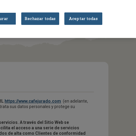
urar
Rechazar todas
Aceptar todas
QUIERO JURADO EN MI NEGOCIO
RL
https://www.cafejurado.com
(en adelante,
 trata sus datos personales y protege su
ervicios. A través del Sitio Web se
lita el acceso a una serie de servicios
dados de alta como Clientes de conformidad