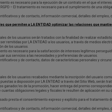
amiento es necesario para la ejecución de un contrato en el que el interes
 RGPD – El tratamiento es necesario para el cumplimiento de una obligac
entificativos y de contacto, información comercial, detalles del empleo, 
des que permiten a LA ENTIDAD optimizar las relaciones que mantien
ales de los usuarios serán tratados con la finalidad de realizar estadís
 ser remitidas por LA ENTIDAD a los usuarios, a través de medios electr
ón de los usuarios.
miento es necesario para la satisfacción de intereses legítimos persegui
r sus servicios a las necesidades y preferencias de usuarios.
ntificativos y de contacto, datos de características personales y circun
ales de los usuarios recabados mediante la inscripción del usuario como
 puestas a disposición por LA ENTIDAD a través del Sitio Web, serán trat
los ganador/es de la promoción, hacer entrega del premio correspondie
cuantas obligaciones legales y fiscales le resulten de aplicación en su 
resado presta el consentimiento expreso y explícito para el tratamiento 
entificativos y de contacto, información comercial, detalles del empleo, 