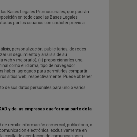
en las Bases Legales Promocionales, que podrán
sposición en todo caso las Bases Legales
tadas por los usuarios con carácter previo a
isis, personalización, publicitarias, de redes
izar un seguimiento y análisis de su
a web y mejorarlo), (ii) proporcionarles una
erminal como el idioma, tipo de navegador
damos haber agregado para permitirles compartir
otros sitios web, respectivamente. Puede obtener
ento de sus datos personales para uno o varios
AD y de las empresas que forman parte de la
de remitir información comercial, publicitaria, o
e comunicación electrónica, exclusivamente en
 la casilla de aceptación de comunicaciones