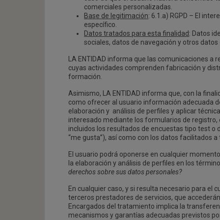
comerciales personalizadas.
Base de legitimación
: 6.1.a) RGPD – El inte
específico.
Datos tratados para esta finalidad
: Datos id
sociales, datos de navegación y otros datos 
LA ENTIDAD informa que las comunicaciones a 
cuyas actividades comprenden fabricación y distri
formación.
Asimismo, LA ENTIDAD informa que, con la finalida
como ofrecer al usuario información adecuada de
elaboración y análisis de perfiles y aplicar técn
interesado mediante los formularios de registro,
incluidos los resultados de encuestas tipo test o 
“me gusta”), así como con los datos facilitados a 
El usuario podrá oponerse en cualquier momento a
la elaboración y análisis de perfiles en los térmi
derechos sobre sus datos personales?
En cualquier caso, y si resulta necesario para el
terceros prestadores de servicios, que accederá
Encargados del tratamiento implica la transferen
mecanismos y garantías adecuadas previstos por 