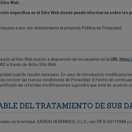
 Sitio Web.
cción especifica en el Sitio Web donde puede informarse sobre lo
inutos a leer con detenimiento la presente Política de Privacidad.
cación al Sitio Web puesto a disposición de los usuarios en la
URL
https
AD a través de dicho Sitio Web.
acidad cuando resulte necesario. En caso de introducirse modificacione
ueda conocer las nuevas condiciones de Privacidad. El hecho de continua
otificado las referidas modificaciones supondrá que está de acuerdo co
SABLE DEL TRATAMIENTO DE SUS 
onales es la entidad JURADO HERMANOS, S.L.U., con CIF B-03110988 y con 