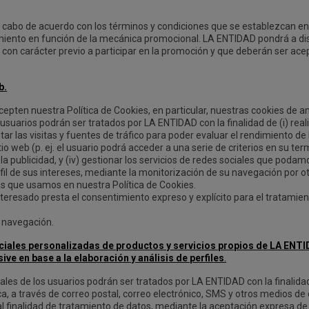
 a cabo de acuerdo con los términos y condiciones que se establezcan 
tamiento en función de la mecánica promocional. LA ENTIDAD pondrá a di
con carácter previo a participar en la promoción y que deberán ser acep
b.
pten nuestra Política de Cookies, en particular, nuestras cookies de anál
 usuarios podrán ser tratados por LA ENTIDAD con la finalidad de (i) real
r las visitas y fuentes de tráfico para poder evaluar el rendimiento de l
io web (p. ej. el usuario podrá acceder a una serie de criterios en su t
ar la publicidad, y (iv) gestionar los servicios de redes sociales que po
fil de sus intereses, mediante la monitorización de su navegación por 
s que usamos en nuestra Política de Cookies.
 interesado presta el consentimiento expreso y explícito para el tratami
e navegación.
ales personalizadas de productos y servicios propios de LA ENTID
en base a la elaboración y análisis de perfiles
.
ales de los usuarios podrán ser tratados por LA ENTIDAD con la finalidad 
ca, a través de correo postal, correo electrónico, SMS y otros medios d
al finalidad de tratamiento de datos, mediante la aceptación expresa de