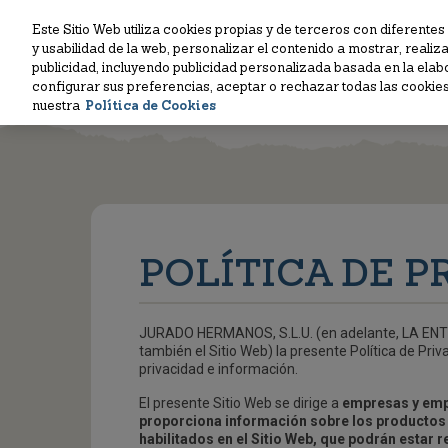
Este Sitio Web utiliza cookies propias y de terceros con diferentes
y usabilidad de la web, personalizar el contenido a mostrar, realiz
publicidad, incluyendo publicidad personalizada basada en la elab
INIC
configurar sus preferencias, aceptar o rechazar todas las cooki
nuestra
Política de Cookies
POLÍTICA DE P
JURADO HERMANOS, S.L.U. (en adelante, LA ENTIDA
también el Sitio Web) la presente Política de Pr
privacidad e información.
El presente Sitio Web se dirige a
empresas y empr
proporciona información sobre los productos c
habilitados en el Sitio Web, que podrán esta