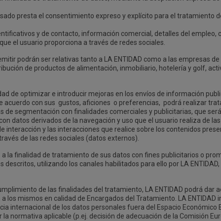
resado presta el consentimiento expreso y explícito para el tratamiento 
entificativos y de contacto, información comercial, detalles del empleo, 
que el usuario proporciona a través de redes sociales.
remitir podrán ser relativas tanto a LA ENTIDAD como a las empres
bución de productos de alimentación, inmobiliario, hotelería y golf, acti
d de optimizar e introducir mejoras en los envíos de información public
 acuerdo con sus gustos, aficiones o preferencias, podrá realizar trat
icas de segmentación con finalidades comerciales y publicitarias, que ser
 con datos derivados de la navegación y uso que el usuario realiza de l
de interacción y las interacciones que realice sobre los contenidos prese
través de las redes sociales (datos externos).
 la finalidad de tratamiento de sus datos con fines publicitarios o pr
nos descritos, utilizando los canales habilitados para ello por LA ENTIDAD
 cumplimiento de las finalidades del tratamiento, LA ENTIDAD podrá dar a
n a los mismos en calidad de Encargados del Tratamiento. LA ENTIDAD i
cia internacional de los datos personales fuera del Espacio Económico 
la normativa aplicable (p.ej. decisión de adecuación de la Comisión E