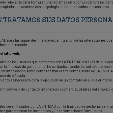
derlo relevante para formular una reclamación o comunicar una incidenc
ropiadas de acuerdo con la tipología de datos tratados en casa caso.
S TRATAMOS SUS DATOS PERSONAL
AD para las siguientes finalidades, en función de las interacciones que
dos por el usuario:
l sitio web.
nales de los usuarios que contactan con LA ENTIDAD a través de cualqui
on la finalidad de gestionar dicho contacto, atender las solicitudes recib
cer información sobre cómo realizar el alta como Cliente de LA ENTIDAD 
resente cláusula.
amiento es necesario para la ejecución de un contrato en el que el interes
entificativos y de contacto, información comercial, detalles del empleo, o
ales serán tratados por LA ENTIDAD con la finalidad de gestionar servic
como para tramitar las incidencias y / o reclamaciones formuladas.