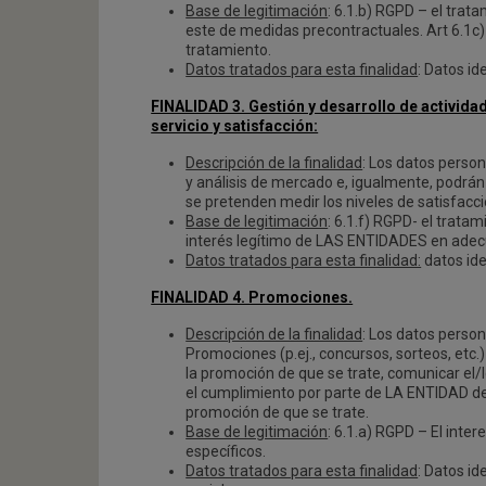
Base de legitimación
: 6.1.b) RGPD – el trat
este de medidas precontractuales. Art 6.1c)
tratamiento.
Datos tratados para esta finalidad
: Datos id
FINALIDAD 3. Gestión y desarrollo de activida
servicio y satisfacción:
Descripción de la finalidad
: Los datos person
y análisis de mercado e, igualmente, podrán
se pretenden medir los niveles de satisfacci
Base de legitimación
: 6.1.f) RGPD- el trata
interés legítimo de LAS ENTIDADES en adecua
Datos tratados para esta finalidad:
datos ide
FINALIDAD 4. Promociones.
Descripción de la finalidad
: Los datos person
Promociones (p.ej., concursos, sorteos, etc.)
la promoción de que se trate, comunicar el/
el cumplimiento por parte de LA ENTIDAD de 
promoción de que se trate.
Base de legitimación
: 6.1.a) RGPD – El inte
específicos.
Datos tratados para esta finalidad
: Datos id