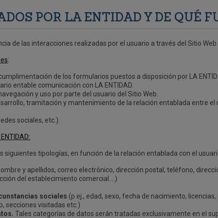
ADOS POR LA ENTIDAD Y DE QUÉ 
 de las interacciones realizadas por el usuario a través del Sitio Web 
les
:
 cumplimentación de los formularios puestos a disposición por LA ENTID
suario entable comunicación con LA ENTIDAD.
vegación y uso por parte del usuario del Sitio Web.
rrollo, tramitación y mantenimiento de la relación entablada entre el
edes sociales, etc.).
A ENTIDAD:
siguientes tipologías, en función de la relación entablada con el usuari
 nombre y apellidos, correo electrónico, dirección postal, teléfono, direcció
ección del establecimiento comercial….)
rcunstancias sociales
(p.ej., edad, sexo, fecha de nacimiento, licencias,
eb, secciones visitadas etc.)
atos.
Tales categorías de datos serán tratadas exclusivamente en el su