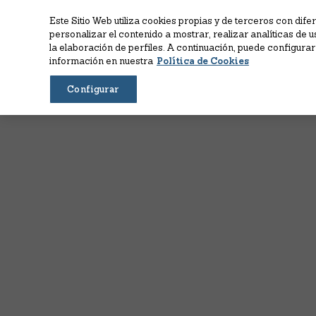
Este Sitio Web utiliza cookies propias y de terceros con dife
personalizar el contenido a mostrar, realizar analíticas de 
la elaboración de perfiles. A continuación, puede configura
información en nuestra
Política de Cookies
Configurar